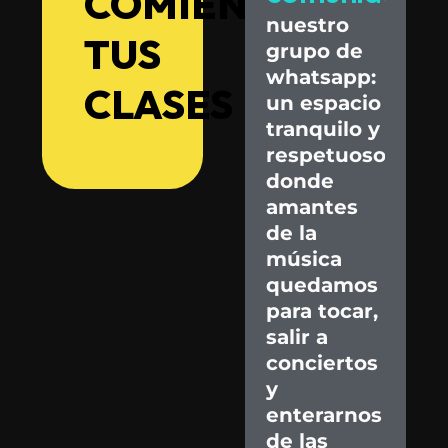
COMIENZA
nuestro
TUS
grupo
de
whatsapp:
CLASES
un
espacio
tranquilo
y
respetuoso
donde
amantes
de
la
música
quedamos
para
tocar,
salir
a
conciertos
y
enterarnos
de
las