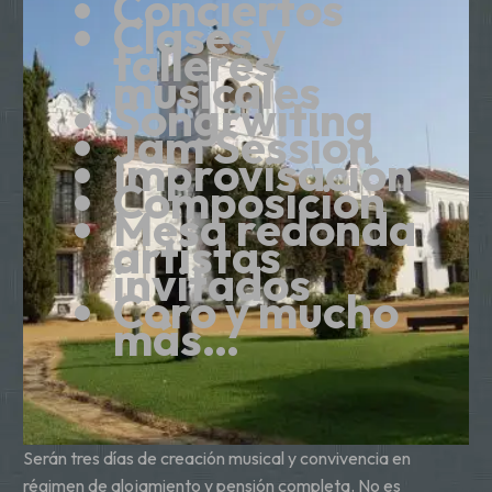
Conciertos
Clases y
talleres
musicales
Songrwiting
Jam Session
Improvisación
Composición
Mesa redonda
artistas
invitados
Coro y mucho
más…
Serán tres días de creación musical y convivencia en
régimen de alojamiento y pensión completa. No es