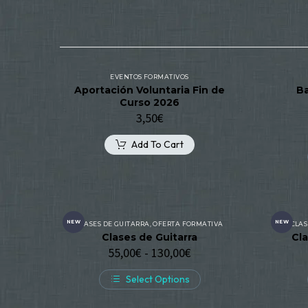
EVENTOS FORMATIVOS
Aportación Voluntaria Fin de
Ba
Curso 2026
3,50
€
Add To Cart
NEW
NEW
CLASES DE GUITARRA
,
OFERTA FORMATIVA
CLAS
Clases de Guitarra
Cl
55,00
€
-
130,00
€
Select Options