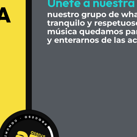
Únete
a
nuestra
A
nuestro
grupo
de
wha
tranquilo
y
respetuos
música
quedamos
pa
y
enterarnos
de
las
ac