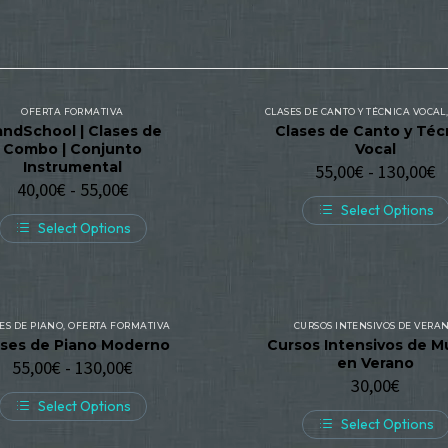
OFERTA FORMATIVA
CLASES DE CANTO Y TÉCNICA VOCAL
ndSchool | Clases de
Clases de Canto y Téc
Combo | Conjunto
Vocal
Instrumental
55,00
€
-
130,00
€
40,00
€
-
55,00
€
Select Options
Select Options
ES DE PIANO
,
OFERTA FORMATIVA
CURSOS INTENSIVOS DE VERA
ases de Piano Moderno
Cursos Intensivos de M
en Verano
55,00
€
-
130,00
€
30,00
€
Select Options
Select Options