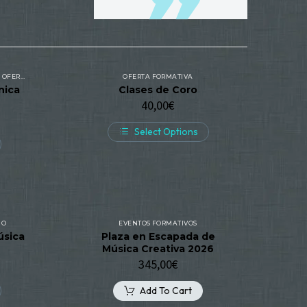
,
OFERTA FORMATIVA
OFERTA FORMATIVA
nica
Clases de Coro
40,00
€
Select Options
NO
EVENTOS FORMATIVOS
úsica
Plaza en Escapada de
Música Creativa 2026
345,00
€
Add To Cart