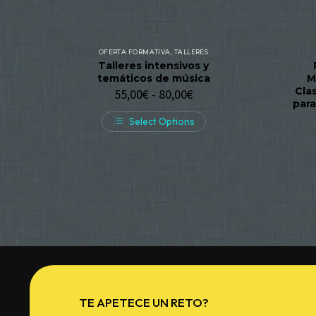
OFERTA FORMATIVA
,
TALLERES
Talleres intensivos y
temáticos de música
M
Cla
55,00
€
-
80,00
€
para
Select Options
TE APETECE UN RETO?