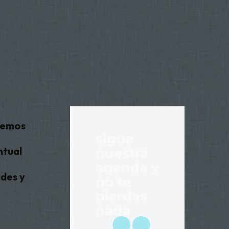
ecemos
sigue
ntual
nuestra
agenda y
ades y
no te
pierdas
nada