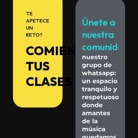
TE
Únete
a
APETECE
UN
nuestra
RETO?
comunidad.
COMIENZA
nuestro
TUS
grupo
de
whatsapp:
CLASES
un
espacio
tranquilo
y
respetuoso
donde
amantes
de
la
música
quedamos