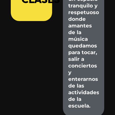
tranquilo
y
respetuoso
donde
amantes
de
la
música
quedamos
para
tocar,
salir
a
conciertos
y
enterarnos
de
las
actividades
de
la
escuela.