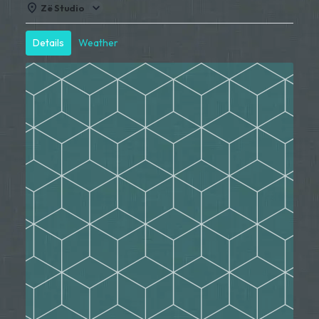
Zë Studio
Details
Weather