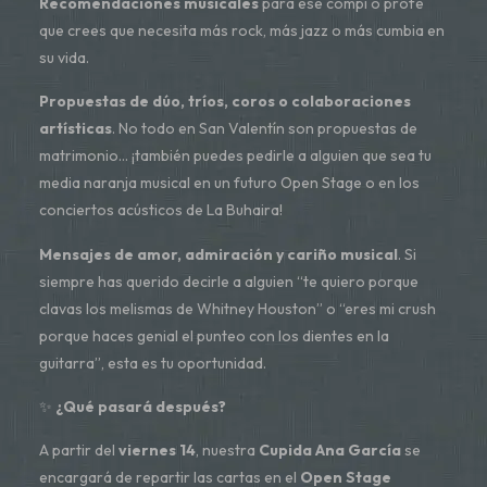
Recomendaciones musicales
para ese compi o profe
que crees que necesita más rock, más jazz o más cumbia en
su vida.
Propuestas de dúo, tríos, coros o colaboraciones
artísticas
. No todo en San Valentín son propuestas de
matrimonio… ¡también puedes pedirle a alguien que sea tu
media naranja musical en un futuro Open Stage o en los
conciertos acústicos de La Buhaira!
Mensajes de amor, admiración y cariño musical
. Si
siempre has querido decirle a alguien “te quiero porque
clavas los melismas de Whitney Houston” o “eres mi crush
porque haces genial el punteo con los dientes en la
guitarra”, esta es tu oportunidad.
✨
¿Qué pasará después?
A partir del
viernes 14
, nuestra
Cupida Ana García
se
encargará de repartir las cartas en el
Open Stage