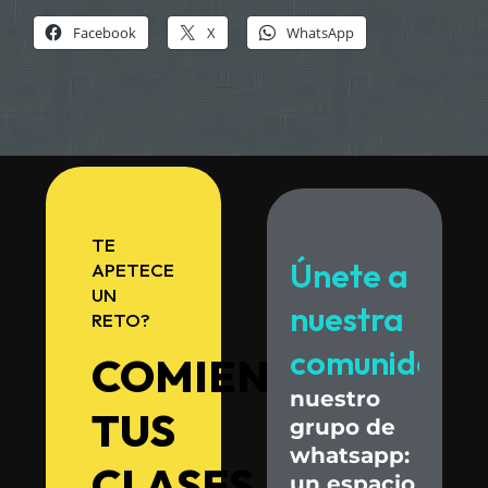
Facebook
X
WhatsApp
TE
Únete
a
APETECE
UN
nuestra
RETO?
comunidad.
COMIENZA
nuestro
TUS
grupo
de
whatsapp:
CLASES
un
espacio