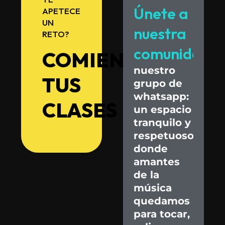
Únete
a
APETECE
UN
nuestra
RETO?
comunidad.
COMIENZA
nuestro
TUS
grupo
de
whatsapp:
CLASES
un
espacio
tranquilo
y
respetuoso
donde
amantes
de
la
música
quedamos
para
tocar,