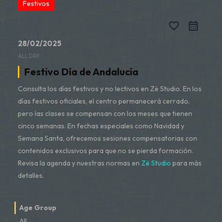
Festivos
favorite_border
28/02/2025
ALL DAY
Festivo Día de Andalucía
Consulta los días festivos y no lectivos en Zë Studio. En los
días festivos oficiales, el centro permanecerá cerrado,
pero las clases se compensan con los meses que tienen
cinco semanas. En fechas especiales como Navidad y
Semana Santa, ofrecemos sesiones compensatorias con
contenidos exclusivos para que no se pierda formación.
Revisa la agenda y nuestras normas en
Zë Studio
para más
detalles.
Age Group
All