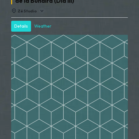
de la Buhaira (Dia III)
Zë Studio
Details
Weather