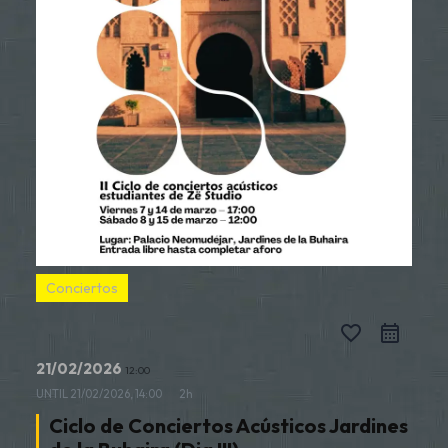
Conciertos
favorite_border
21/02/2026
12:00
UNTIL
21/02/2026, 14:00
2h
Ciclo de Conciertos Acústicos Jardines