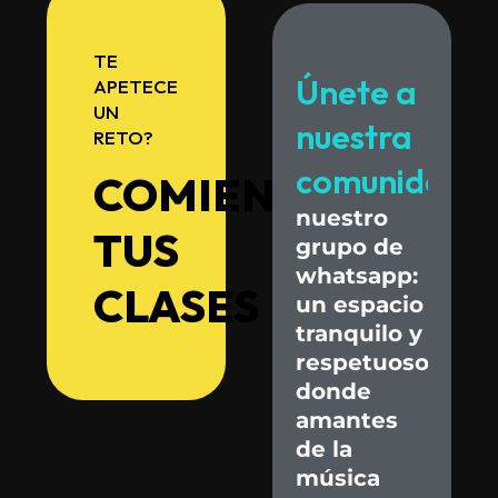
TE
Únete
a
APETECE
UN
nuestra
RETO?
comunidad.
COMIENZA
nuestro
TUS
grupo
de
whatsapp:
CLASES
un
espacio
tranquilo
y
respetuoso
donde
amantes
de
la
música