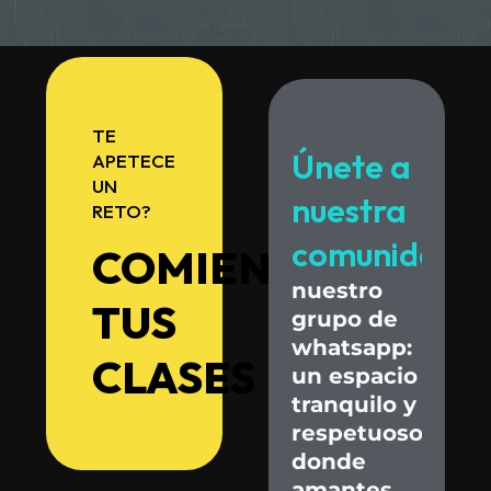
TE
Únete
a
APETECE
UN
nuestra
RETO?
comunidad.
COMIENZA
nuestro
TUS
grupo
de
whatsapp:
CLASES
un
espacio
tranquilo
y
respetuoso
donde
amantes