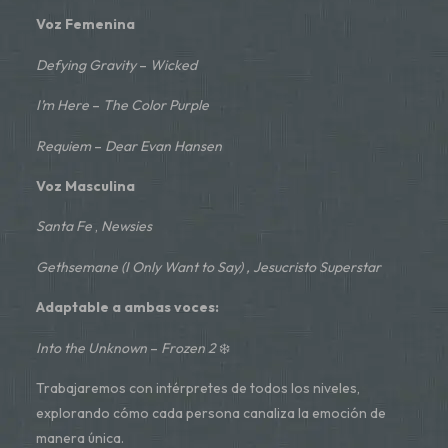
Voz Femenina
Defying Gravity
–
Wicked
I’m Here
–
The Color Purple
Requiem
–
Dear Evan Hansen
Voz Masculina
Santa Fe
,
Newsies
Gethsemane (I Only Want to Say) , Jesucristo Superstar
Adaptable a ambas voces:
Into the Unknown
–
Frozen 2
❄️
Trabajaremos con
intérpretes de todos los niveles
,
explorando cómo cada persona canaliza la emoción de
manera única.