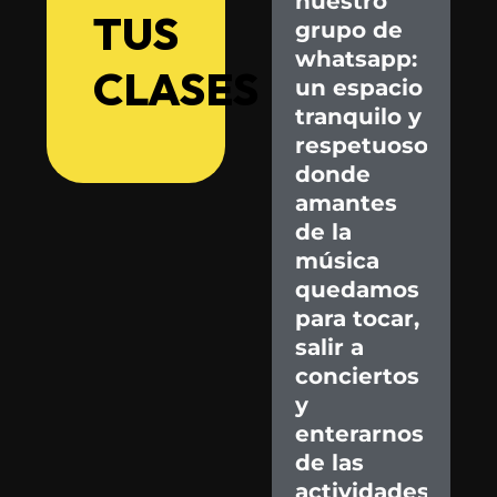
nuestro
TUS
grupo
de
whatsapp:
CLASES
un
espacio
tranquilo
y
respetuoso
donde
amantes
de
la
música
quedamos
para
tocar,
salir
a
conciertos
y
enterarnos
de
las
actividades