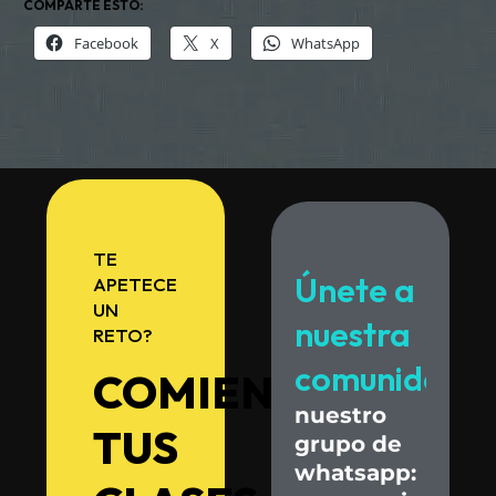
COMPARTE ESTO:
Facebook
X
WhatsApp
TE
Únete
a
APETECE
UN
nuestra
RETO?
comunidad.
COMIENZA
nuestro
TUS
grupo
de
whatsapp: