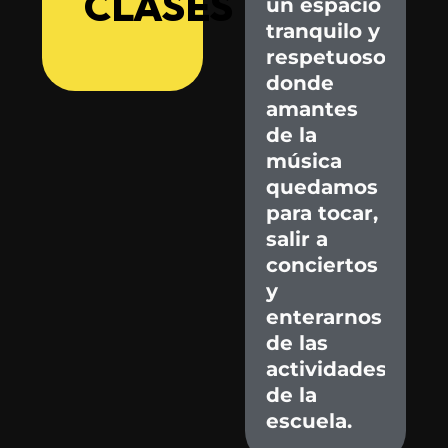
CLASES
un
espacio
tranquilo
y
respetuoso
donde
amantes
de
la
música
quedamos
para
tocar,
salir
a
conciertos
y
enterarnos
de
las
actividades
de
la
escuela.