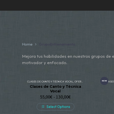
Home
GrupoEntrenamiento
Mejora tus habilidades en nuestros grupos de 
motivador y enfocado.
NEW
CLASES DE CANTO Y TÉCNICA VOCAL
,
OFERTA FORMATIVA
CLASE
Clases de Canto y Técnica
Vocal
55,00
€
-
130,00
€
Select Options