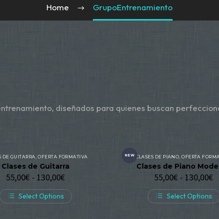
Home
GrupoEntrenamiento
entrenamiento, diseñados para quienes buscan perfeccion
NEW
S DE GUITARRA
,
OFERTA FORMATIVA
CLASES DE PIANO
,
OFERTA FORMA
Clases de Guitarra
Clases de Piano Mode
55,00
€
-
130,00
€
55,00
€
-
130,00
€
Select Options
Select Options