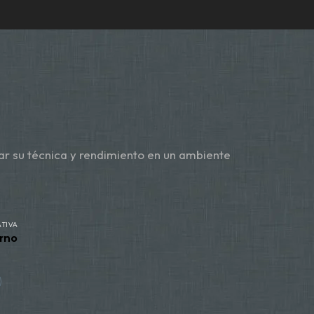
ar su técnica y rendimiento en un ambiente
TIVA
rno