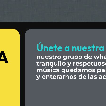
Únete
a
nuestra
A
nuestro
grupo
de
wha
tranquilo
y
respetuos
música
quedamos
pa
y
enterarnos
de
las
ac