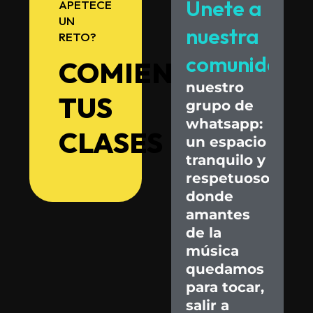
Únete
a
APETECE
UN
nuestra
RETO?
comunidad.
COMIENZA
nuestro
TUS
grupo
de
whatsapp:
CLASES
un
espacio
tranquilo
y
respetuoso
donde
amantes
de
la
música
quedamos
para
tocar,
salir
a