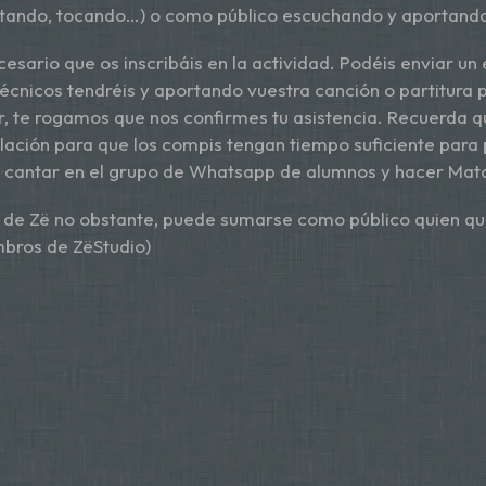
itando, tocando…) o como público escuchando y aportando 
cesario que os inscribáis en la actividad. Podéis enviar un
écnicos tendréis y aportando vuestra canción o partitura p
, te rogamos que nos confirmes tu asistencia. Recuerda qu
ntelación para que los compis tengan tiempo suficiente par
o cantar en el grupo de Whatsapp de alumnos y hacer Matc
 de Zë no obstante, puede sumarse como público quien qui
mbros de ZëStudio)