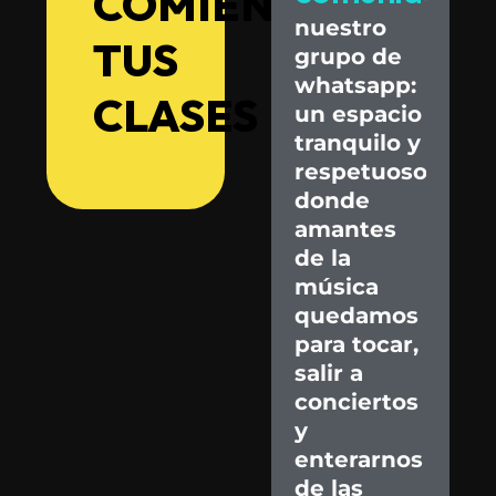
COMIENZA
nuestro
TUS
grupo
de
whatsapp:
CLASES
un
espacio
tranquilo
y
respetuoso
donde
amantes
de
la
música
quedamos
para
tocar,
salir
a
conciertos
y
enterarnos
de
las