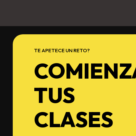
TE APETECE UN RETO?
COMIENZ
TUS
CLASES