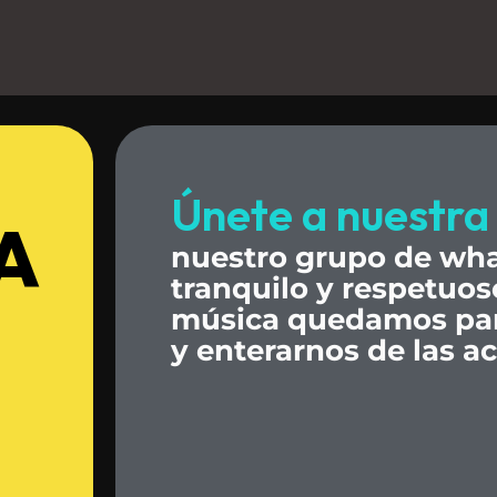
Únete
a
nuestra
A
nuestro
grupo
de
wha
tranquilo
y
respetuos
música
quedamos
pa
y
enterarnos
de
las
ac