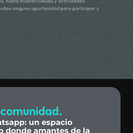
s, hasta masterclasses y actividades
erdas ninguna oportunidad para participar y
comunidad.
tsapp:
un
espacio
o
donde
amantes
de
la