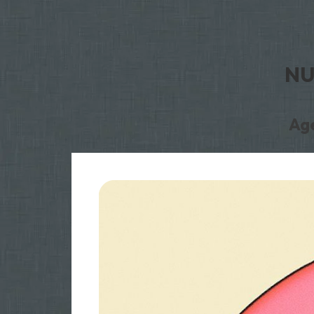
NU
Age