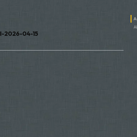
A
Al
 I-2026-04-15