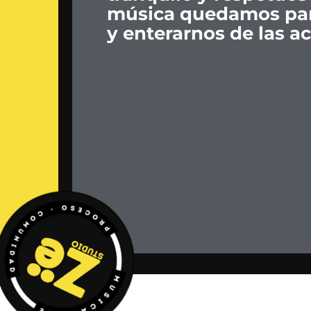
música
quedamos
pa
y
enterarnos
de
las
ac