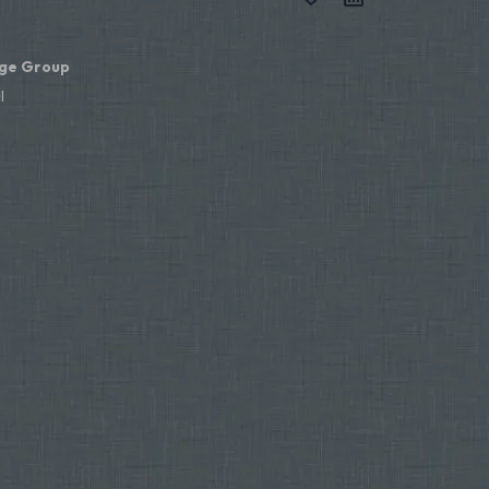
ge Group
l