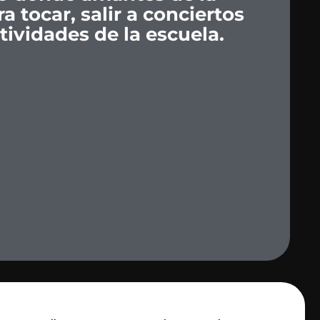
ra
tocar,
salir
a
conciertos
tividades
de
la
escuela.