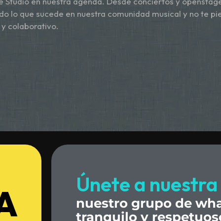
ë Studio en nuestra agenda. Desde conciertos y openstage
odo lo que sucede en nuestra comunidad musical y no te pi
 y colaborativo.
Únete
a
nuestra
A
nuestro
grupo
de
wha
tranquilo
y
respetuos