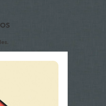
TOS
des.